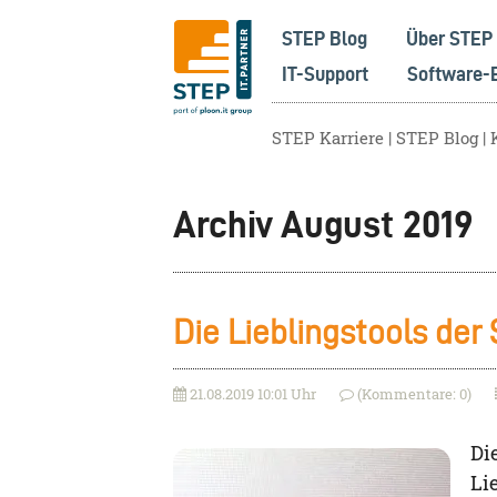
STEP Blog
Über STEP
IT-Support
Software-
STEP Karriere
STEP Blog
Archiv August 2019
Die Lieblingstools der
21.08.2019 10:01 Uhr
(Kommentare: 0)
Di
Li