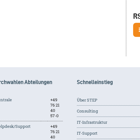
R
rchwahlen Abteilungen
Schnelleinstieg
ntrale
+49
Über STEP
76 21
40
Consulting
57-0
IT-Infrastruktur
lpdesk/Support
+49
76 21
IT-Support
40