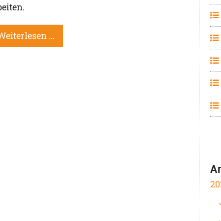
beiten.
Weiterlesen …
A
20