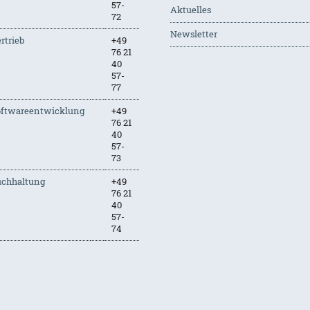
57-
Aktuelles
72
Newsletter
rtrieb
+49
76 21
40
57-
77
oftwareentwicklung
+49
76 21
40
57-
73
uchhaltung
+49
76 21
40
57-
74