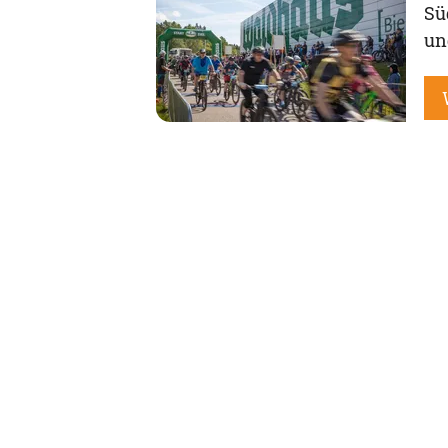
Sü
un