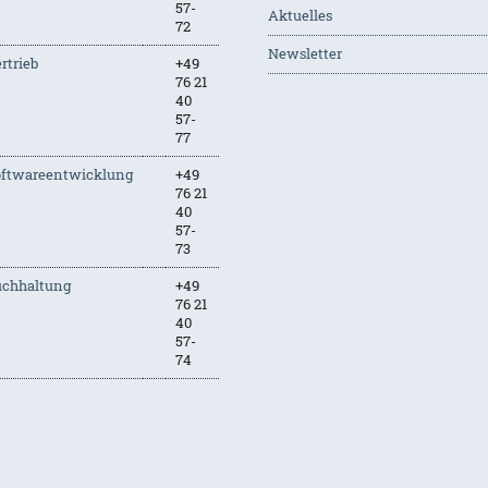
57-
Aktuelles
72
Newsletter
rtrieb
+49
76 21
40
57-
77
oftwareentwicklung
+49
76 21
40
57-
73
uchhaltung
+49
76 21
40
57-
74