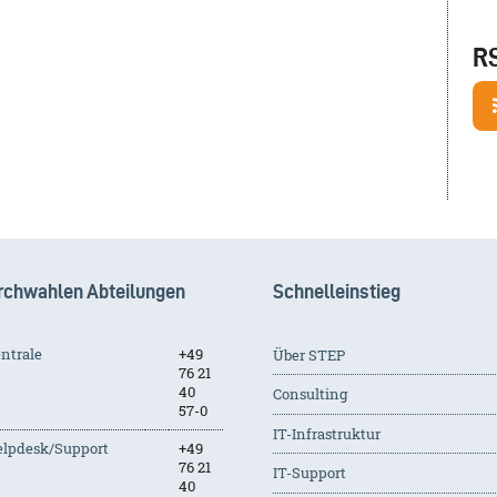
R
rchwahlen Abteilungen
Schnelleinstieg
ntrale
+49
Über STEP
76 21
40
Consulting
57-0
IT-Infrastruktur
lpdesk/Support
+49
76 21
IT-Support
40