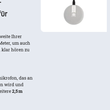
–
für
weite Ihrer
Meter, um auch
 klar hören zu
ikrofon, das an
en wird und
eitere
2,5 m