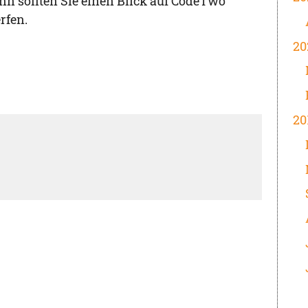
nn sollten Sie einen Blick auf CodeTwo
rfen.
20
20