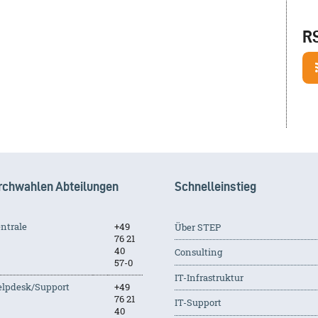
R
rchwahlen Abteilungen
Schnelleinstieg
ntrale
+49
Über STEP
76 21
40
Consulting
57-0
IT-Infrastruktur
lpdesk/Support
+49
76 21
IT-Support
40