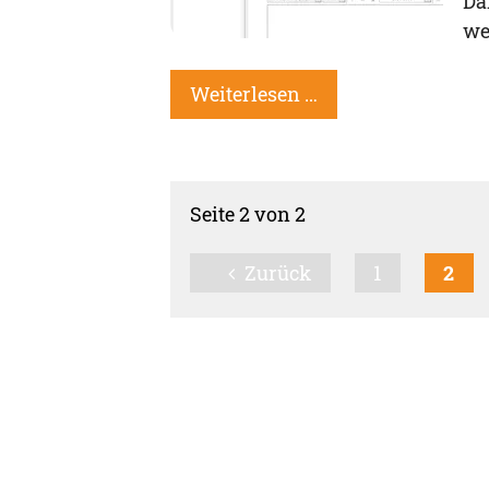
Da
we
Weiterlesen …
Seite 2 von 2
Zurück
1
2