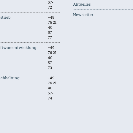
57-
Aktuelles
72
Newsletter
rtrieb
+49
76 21
40
57-
77
oftwareentwicklung
+49
76 21
40
57-
73
uchhaltung
+49
76 21
40
57-
74