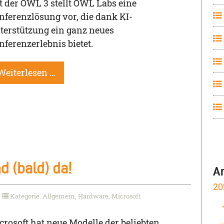
t der OWL 3 stellt OWL Labs eine
nferenzlösung vor, die dank KI-
terstützung ein ganz neues
nferenzerlebnis bietet.
Weiterlesen …
d (bald) da!
A
20
Kategorie: Allgemein, Hardware, Microsoft
crosoft hat neue Modelle der beliebten