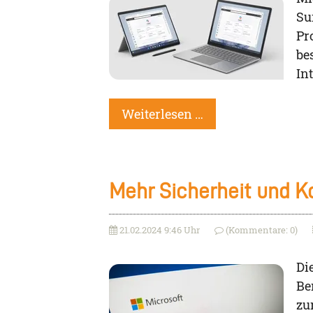
Su
Pr
be
In
Weiterlesen …
Mehr Sicherheit und K
21.02.2024 9:46 Uhr
(Kommentare: 0)
Di
Be
zu