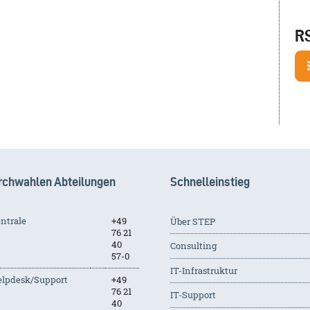
R
rchwahlen Abteilungen
Schnelleinstieg
ntrale
+49
Über STEP
76 21
40
Consulting
57-0
IT-Infrastruktur
lpdesk/Support
+49
76 21
IT-Support
40