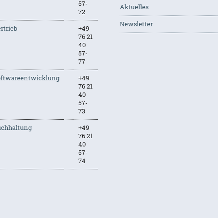
57-
Aktuelles
72
Newsletter
rtrieb
+49
76 21
40
57-
77
oftwareentwicklung
+49
76 21
40
57-
73
uchhaltung
+49
76 21
40
57-
74