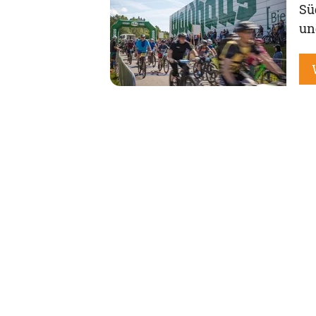
Sü
un