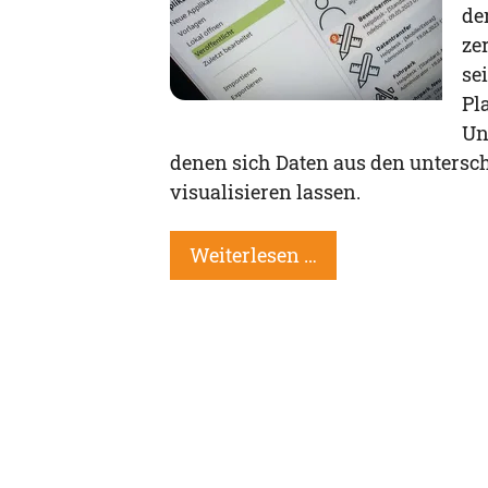
de
ze
se
Pl
Un
denen sich Daten aus den unters
visualisieren lassen.
Weiterlesen …