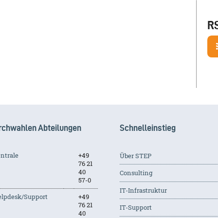
R
rchwahlen Abteilungen
Schnelleinstieg
ntrale
+49
Über STEP
76 21
40
Consulting
57-0
IT-Infrastruktur
lpdesk/Support
+49
76 21
IT-Support
40