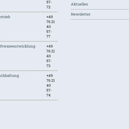
57-
Aktuelles
72
Newsletter
rtrieb
+49
76 21
40
57-
77
oftwareentwicklung
+49
76 21
40
57-
73
uchhaltung
+49
76 21
40
57-
74