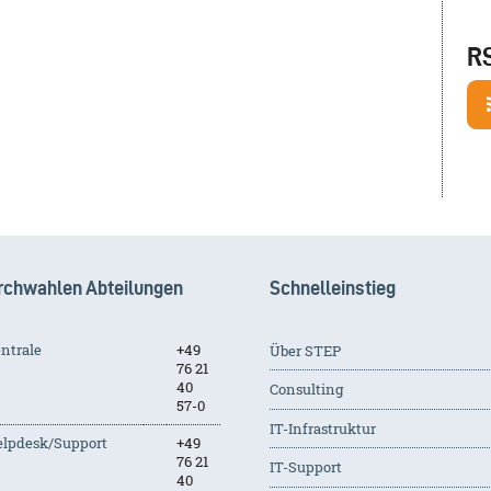
R
rchwahlen Abteilungen
Schnelleinstieg
ntrale
+49
Über STEP
76 21
40
Consulting
57-0
IT-Infrastruktur
lpdesk/Support
+49
76 21
IT-Support
40