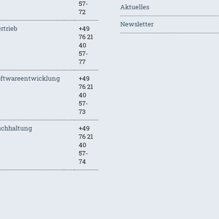
57-
Aktuelles
72
Newsletter
rtrieb
+49
76 21
40
57-
77
oftwareentwicklung
+49
76 21
40
57-
73
uchhaltung
+49
76 21
40
57-
74