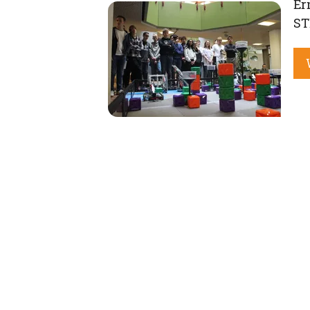
Er
ST