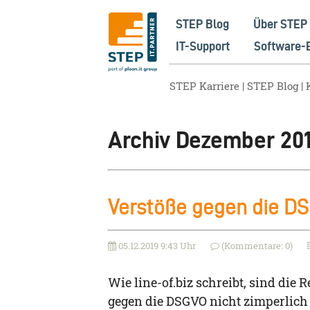
STEP Blog
Über STEP
IT-Support
Software-
STEP Karriere
STEP Blog
Archiv Dezember 20
Verstöße gegen die D
05.12.2019 9:43 Uhr
(Kommentare: 0)
Wie line-of.biz schreibt, sind die
gegen die DSGVO nicht zimperlic