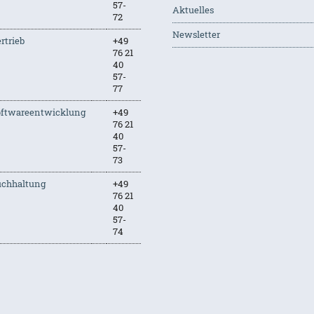
57-
Aktuelles
72
Newsletter
rtrieb
+49
76 21
40
57-
77
oftwareentwicklung
+49
76 21
40
57-
73
uchhaltung
+49
76 21
40
57-
74