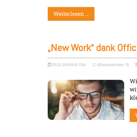
Weiterlesen …
„New Work“ dank Offi
03.12.2019 8:41 Uhr
(Kommentare: 0)
Wi
wi
kö