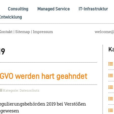
Consulting
Managed Service
IT-Infrastruktur
Entwicklung
Kontakt
Sitemap
Impressum
welcome@s
K
19
SGVO werden hart geahndet
Kategorie: Datenschutz
 Regulierungsbehörden 2019 bei Verstößen
h gewesen