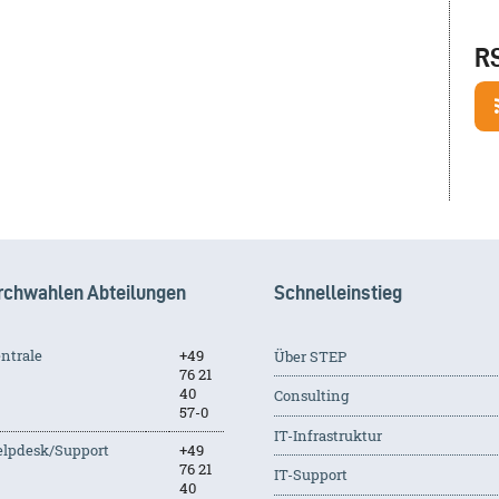
R
rchwahlen Abteilungen
Schnelleinstieg
ntrale
+49
Über STEP
76 21
40
Consulting
57-0
IT-Infrastruktur
lpdesk/Support
+49
76 21
IT-Support
40